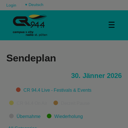
▾
Login
☰
Sendeplan
30. Jänner 2026
Categories
CR 94.4 Live - Festivals & Events
CR 94.4 On Air
Derzeit Pause
Übernahme
Wiederholung