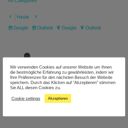
All Categories
Heute
Previous
Next
Google
Outlook
Google
Outlook
Subscribe
Subscribe
Export
Export
in
in
for
for
Wir verwenden Cookies auf unserer Website um Ihnen
Livestream
die bestmögliche Erfahrung zu gewährleisten, indem wir
Ihre Präferenzen für den nächsten Besuch der Website
speichern. Durch das Klicken auf "Akzeptieren" stimmen
Sie ALL diesen Cookies zu.
Studiochat
Cookie settings
Akzeptieren
Songfinder