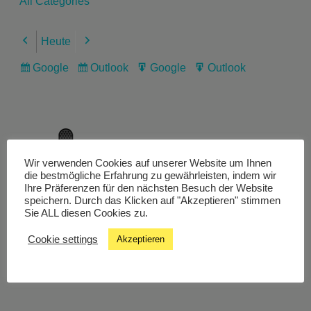
All Categories
Heute
Previous
Next
Google
Outlook
Google
Outlook
Subscribe
Subscribe
Export
Export
in
in
for
for
Wir verwenden Cookies auf unserer Website um Ihnen
Livestream
die bestmögliche Erfahrung zu gewährleisten, indem wir
Ihre Präferenzen für den nächsten Besuch der Website
speichern. Durch das Klicken auf "Akzeptieren" stimmen
Sie ALL diesen Cookies zu.
Studiochat
Cookie settings
Akzeptieren
Songfinder