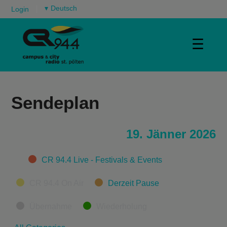
▾
Login
☰
Sendeplan
19. Jänner 2026
Categories
CR 94.4 Live - Festivals & Events
CR 94.4 On Air
Derzeit Pause
Übernahme
Wiederholung