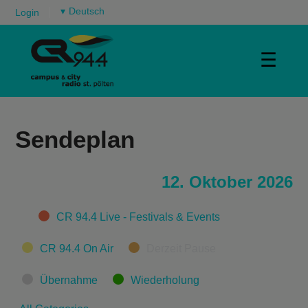
▾
Login
☰
Sendeplan
12. Oktober 2026
Categories
CR 94.4 Live - Festivals & Events
CR 94.4 On Air
Derzeit Pause
Übernahme
Wiederholung