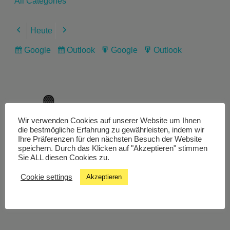
All Categories
Heute
Previous
Next
Google
Outlook
Google
Outlook
Subscribe
Subscribe
Export
Export
in
in
for
for
Wir verwenden Cookies auf unserer Website um Ihnen
Livestream
die bestmögliche Erfahrung zu gewährleisten, indem wir
Ihre Präferenzen für den nächsten Besuch der Website
speichern. Durch das Klicken auf "Akzeptieren" stimmen
Sie ALL diesen Cookies zu.
Studiochat
Cookie settings
Akzeptieren
Songfinder