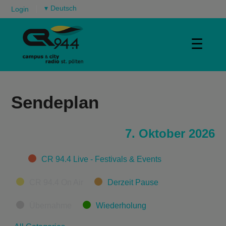
▾
Login
☰
Sendeplan
7. Oktober 2026
Categories
CR 94.4 Live - Festivals & Events
CR 94.4 On Air
Derzeit Pause
Übernahme
Wiederholung