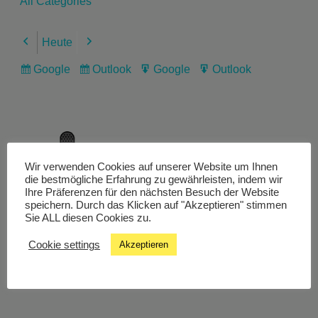
All Categories
Heute
Previous
Next
Google
Outlook
Google
Outlook
Subscribe
Subscribe
Export
Export
in
in
for
for
Wir verwenden Cookies auf unserer Website um Ihnen
Livestream
die bestmögliche Erfahrung zu gewährleisten, indem wir
Ihre Präferenzen für den nächsten Besuch der Website
speichern. Durch das Klicken auf "Akzeptieren" stimmen
Sie ALL diesen Cookies zu.
Studiochat
Cookie settings
Akzeptieren
Songfinder