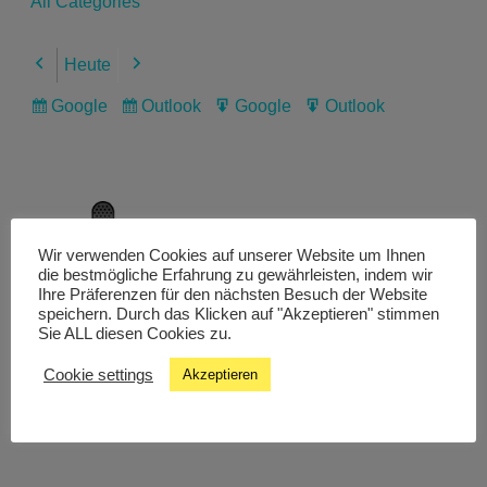
All Categories
Heute
Previous
Next
Google
Outlook
Google
Outlook
Subscribe
Subscribe
Export
Export
in
in
for
for
Wir verwenden Cookies auf unserer Website um Ihnen
Livestream
die bestmögliche Erfahrung zu gewährleisten, indem wir
Ihre Präferenzen für den nächsten Besuch der Website
speichern. Durch das Klicken auf "Akzeptieren" stimmen
Sie ALL diesen Cookies zu.
Studiochat
Cookie settings
Akzeptieren
Songfinder