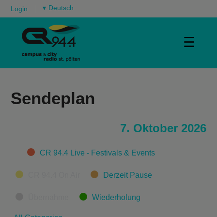
▾
Login
☰
Sendeplan
7. Oktober 2026
Categories
CR 94.4 Live - Festivals & Events
CR 94.4 On Air
Derzeit Pause
Übernahme
Wiederholung