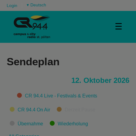
▾
Login
☰
Sendeplan
12. Oktober 2026
Categories
CR 94.4 Live - Festivals & Events
CR 94.4 On Air
Derzeit Pause
Übernahme
Wiederholung