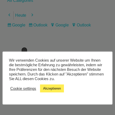
All Categories
Heute
Previous
Next
Google
Outlook
Google
Outlook
Subscribe
Subscribe
Export
Export
in
in
for
for
Wir verwenden Cookies auf unserer Website um Ihnen
Livestream
die bestmögliche Erfahrung zu gewährleisten, indem wir
Ihre Präferenzen für den nächsten Besuch der Website
speichern. Durch das Klicken auf "Akzeptieren" stimmen
Sie ALL diesen Cookies zu.
Studiochat
Cookie settings
Akzeptieren
Songfinder