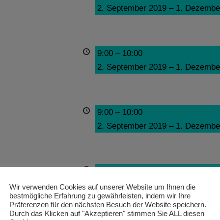
2. September 2019
–
1. Dezembe
9:00
–
10:00
2. September 2019
–
1. Dezembe
9:00
–
10:00
2. September 2019
–
1. Dezembe
9:00
–
10:00
2. September 2019
–
1. Dezembe
Wir verwenden Cookies auf unserer Website um Ihnen die
bestmögliche Erfahrung zu gewährleisten, indem wir Ihre
Präferenzen für den nächsten Besuch der Website speichern.
Durch das Klicken auf "Akzeptieren" stimmen Sie ALL diesen