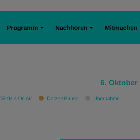
Programm
Nachhören
Mitmachen
6. Oktober
CR 94.4 On Air
Derzeit Pause
Übernahme