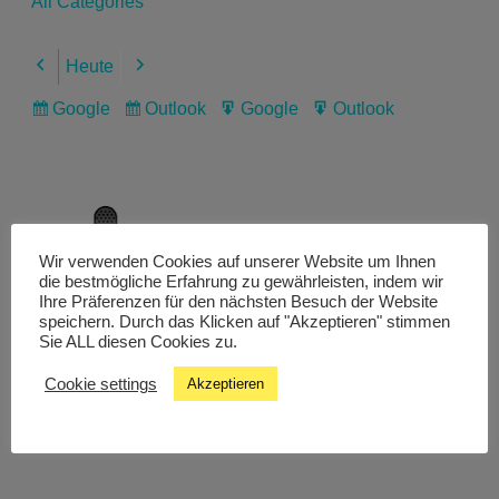
All Categories
Heute
Previous
Next
Google
Outlook
Google
Outlook
Subscribe
Subscribe
Export
Export
in
in
for
for
Wir verwenden Cookies auf unserer Website um Ihnen
Livestream
die bestmögliche Erfahrung zu gewährleisten, indem wir
Ihre Präferenzen für den nächsten Besuch der Website
speichern. Durch das Klicken auf "Akzeptieren" stimmen
Sie ALL diesen Cookies zu.
Studiochat
Cookie settings
Akzeptieren
Songfinder