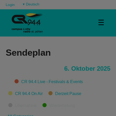
▾
Login
☰
Sendeplan
6. Oktober 2025
Categories
CR 94.4 Live - Festivals & Events
CR 94.4 On Air
Derzeit Pause
Übernahme
Wiederholung