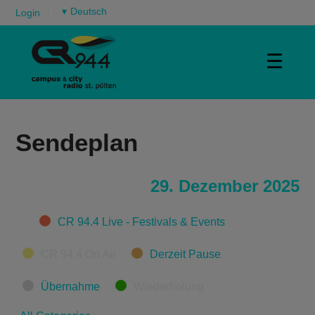
▾
Login
☰
Sendeplan
29. Dezember 2025
Categories
CR 94.4 Live - Festivals & Events
CR 94.4 On Air
Derzeit Pause
Übernahme
Wiederholung