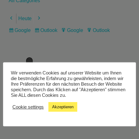
All Categories
Heute
Previous
Next
Google
Outlook
Google
Outlook
Subscribe
Subscribe
Export
Export
in
in
for
for
Wir verwenden Cookies auf unserer Website um Ihnen
Livestream
die bestmögliche Erfahrung zu gewährleisten, indem wir
Ihre Präferenzen für den nächsten Besuch der Website
speichern. Durch das Klicken auf "Akzeptieren" stimmen
Sie ALL diesen Cookies zu.
Studiochat
Cookie settings
Akzeptieren
Songfinder