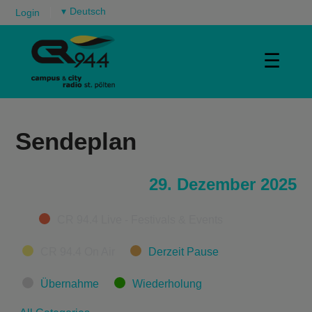
▾
Login
☰
Sendeplan
29. Dezember 2025
Categories
CR 94.4 Live - Festivals & Events
CR 94.4 On Air
Derzeit Pause
Übernahme
Wiederholung