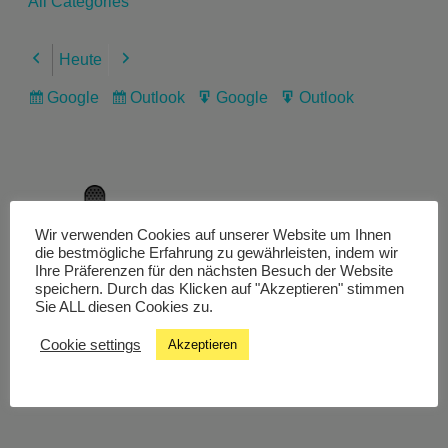
All Categories
Heute
Previous
Next
Google
Outlook
Google
Outlook
Subscribe
Subscribe
Export
Export
in
in
for
for
Wir verwenden Cookies auf unserer Website um Ihnen
Livestream
die bestmögliche Erfahrung zu gewährleisten, indem wir
Ihre Präferenzen für den nächsten Besuch der Website
speichern. Durch das Klicken auf "Akzeptieren" stimmen
Sie ALL diesen Cookies zu.
Studiochat
Cookie settings
Akzeptieren
Songfinder