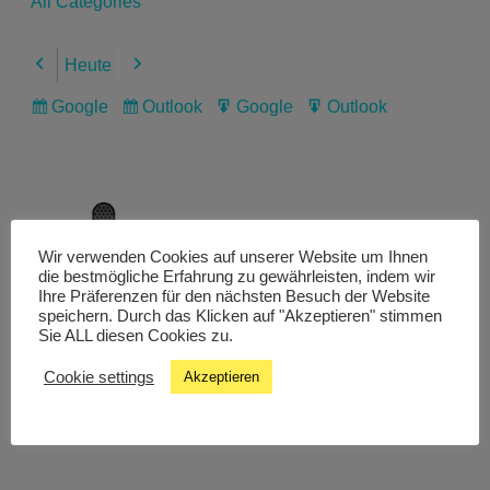
All Categories
Heute
Previous
Next
Google
Outlook
Google
Outlook
Subscribe
Subscribe
Export
Export
in
in
for
for
Wir verwenden Cookies auf unserer Website um Ihnen
Livestream
die bestmögliche Erfahrung zu gewährleisten, indem wir
Ihre Präferenzen für den nächsten Besuch der Website
speichern. Durch das Klicken auf "Akzeptieren" stimmen
Sie ALL diesen Cookies zu.
Studiochat
Cookie settings
Akzeptieren
Songfinder