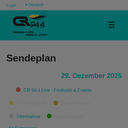
▾
Login
☰
Sendeplan
29. Dezember 2025
Categories
CR 94.4 Live - Festivals & Events
CR 94.4 On Air
Derzeit Pause
Übernahme
Wiederholung