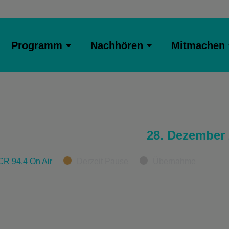
Programm
Nachhören
Mitmachen
28. Dezember
CR 94.4 On Air
Derzeit Pause
Übernahme