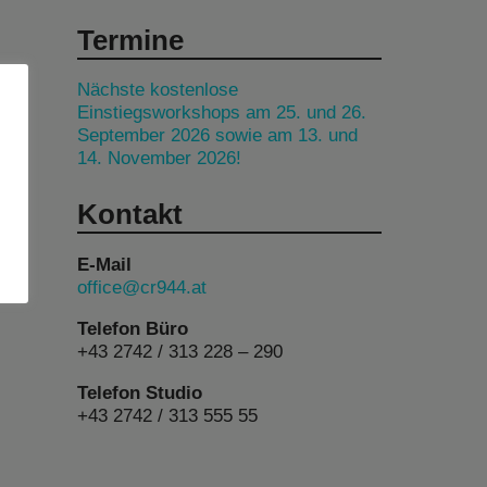
Termine
Nächste kostenlose
Einstiegsworkshops am 25. und 26.
September 2026 sowie am 13. und
14. November 2026!
Kontakt
E-Mail
office@cr944.at
Telefon Büro
+43 2742 / 313 228 – 290
Telefon Studio
+43 2742 / 313 555 55