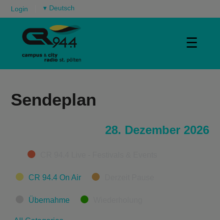
▾
Login
☰
Sendeplan
28. Dezember 2026
Categories
CR 94.4 Live - Festivals & Events
CR 94.4 On Air
Derzeit Pause
Übernahme
Wiederholung