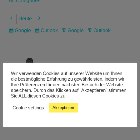
All Categories
Heute
Previous
Next
Google
Outlook
Google
Outlook
Subscribe
Subscribe
Export
Export
in
in
for
for
Wir verwenden Cookies auf unserer Website um Ihnen
Livestream
die bestmögliche Erfahrung zu gewährleisten, indem wir
Ihre Präferenzen für den nächsten Besuch der Website
speichern. Durch das Klicken auf "Akzeptieren" stimmen
Sie ALL diesen Cookies zu.
Studiochat
Cookie settings
Akzeptieren
Songfinder