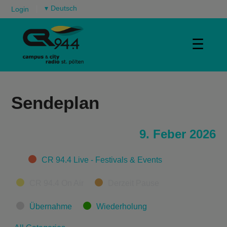
▾
Login
☰
Sendeplan
9. Feber 2026
Categories
CR 94.4 Live - Festivals & Events
CR 94.4 On Air
Derzeit Pause
Übernahme
Wiederholung