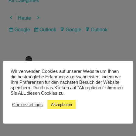
All Categories
Heute
Previous
Next
Google
Outlook
Google
Outlook
Subscribe
Subscribe
Export
Export
in
in
for
for
Wir verwenden Cookies auf unserer Website um Ihnen
Livestream
die bestmögliche Erfahrung zu gewährleisten, indem wir
Ihre Präferenzen für den nächsten Besuch der Website
speichern. Durch das Klicken auf "Akzeptieren" stimmen
Sie ALL diesen Cookies zu.
Studiochat
Cookie settings
Akzeptieren
Songfinder