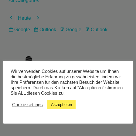
All Categories
Heute
Previous
Next
Google
Outlook
Google
Outlook
Subscribe
Subscribe
Export
Export
in
in
for
for
Wir verwenden Cookies auf unserer Website um Ihnen
Livestream
die bestmögliche Erfahrung zu gewährleisten, indem wir
Ihre Präferenzen für den nächsten Besuch der Website
speichern. Durch das Klicken auf "Akzeptieren" stimmen
Sie ALL diesen Cookies zu.
Studiochat
Cookie settings
Akzeptieren
Songfinder