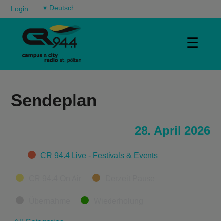
▾
Login
☰
Sendeplan
28. April 2026
Categories
CR 94.4 Live - Festivals & Events
CR 94.4 On Air
Derzeit Pause
Übernahme
Wiederholung