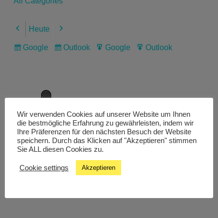
All Categories
Heute
Previous
Next
Google
Outlook
Google
Outlook
Subscribe
Subscribe
Export
Export
in
in
for
for
Wir verwenden Cookies auf unserer Website um Ihnen
Livestream
die bestmögliche Erfahrung zu gewährleisten, indem wir
Ihre Präferenzen für den nächsten Besuch der Website
speichern. Durch das Klicken auf "Akzeptieren" stimmen
Sie ALL diesen Cookies zu.
Studiochat
Cookie settings
Akzeptieren
Songfinder