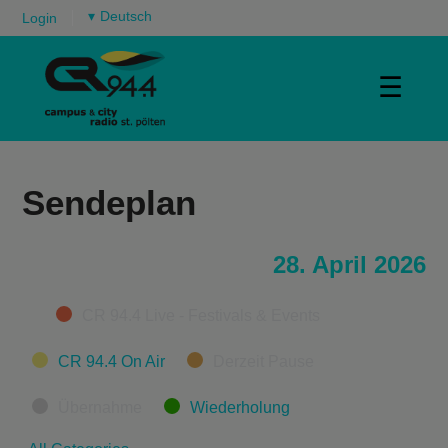
▾
Login
☰
Sendeplan
28. April 2026
Categories
CR 94.4 Live - Festivals & Events
CR 94.4 On Air
Derzeit Pause
Übernahme
Wiederholung