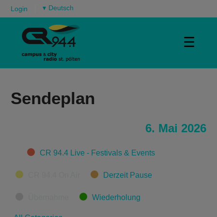
▾
Login
☰
Sendeplan
6. Mai 2026
Categories
CR 94.4 Live - Festivals & Events
CR 94.4 On Air
Derzeit Pause
Übernahme
Wiederholung