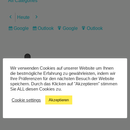
All Categories
Heute
Previous
Next
Google
Outlook
Google
Outlook
Subscribe
Subscribe
Export
Export
in
in
for
for
Wir verwenden Cookies auf unserer Website um Ihnen
Livestream
die bestmögliche Erfahrung zu gewährleisten, indem wir
Ihre Präferenzen für den nächsten Besuch der Website
speichern. Durch das Klicken auf "Akzeptieren" stimmen
Sie ALL diesen Cookies zu.
Studiochat
Cookie settings
Akzeptieren
Songfinder