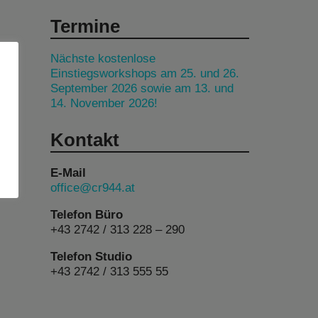
Termine
Nächste kostenlose
Einstiegsworkshops am 25. und 26.
September 2026 sowie am 13. und
14. November 2026!
Kontakt
E-Mail
office@cr944.at
Telefon Büro
+43 2742 / 313 228 – 290
Telefon Studio
+43 2742 / 313 555 55