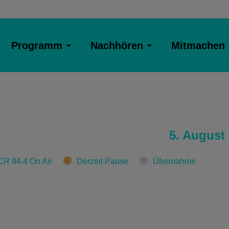
Programm
Nachhören
Mitmachen
5. August
CR 94.4 On Air
Derzeit Pause
Übernahme