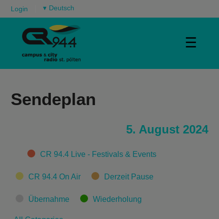
▾
Login
☰
Sendeplan
5. August 2024
Categories
CR 94.4 Live - Festivals & Events
CR 94.4 On Air
Derzeit Pause
Übernahme
Wiederholung