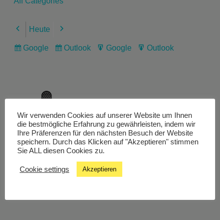
All Categories
Heute
Previous
Next
Google
Outlook
Google
Outlook
Subscribe
Subscribe
Export
Export
in
in
for
for
Wir verwenden Cookies auf unserer Website um Ihnen
Livestream
die bestmögliche Erfahrung zu gewährleisten, indem wir
Ihre Präferenzen für den nächsten Besuch der Website
speichern. Durch das Klicken auf "Akzeptieren" stimmen
Sie ALL diesen Cookies zu.
Studiochat
Cookie settings
Akzeptieren
Songfinder