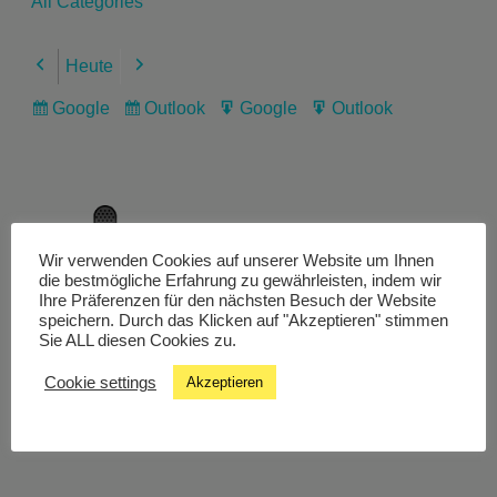
All Categories
Heute
Previous
Next
Google
Outlook
Google
Outlook
Subscribe
Subscribe
Export
Export
in
in
for
for
Wir verwenden Cookies auf unserer Website um Ihnen
Livestream
die bestmögliche Erfahrung zu gewährleisten, indem wir
Ihre Präferenzen für den nächsten Besuch der Website
speichern. Durch das Klicken auf "Akzeptieren" stimmen
Sie ALL diesen Cookies zu.
Studiochat
Cookie settings
Akzeptieren
Songfinder