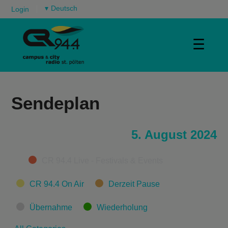
▾
Login
☰
Sendeplan
5. August 2024
Categories
CR 94.4 Live - Festivals & Events
CR 94.4 On Air
Derzeit Pause
Übernahme
Wiederholung