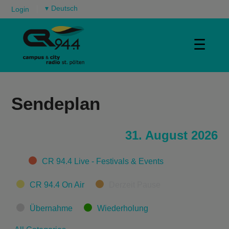
▾
Login
☰
Sendeplan
31. August 2026
Categories
CR 94.4 Live - Festivals & Events
CR 94.4 On Air
Derzeit Pause
Übernahme
Wiederholung