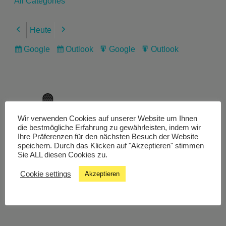
All Categories
Heute
Previous
Next
Google
Outlook
Google
Outlook
Subscribe
Subscribe
Export
Export
in
in
for
for
Wir verwenden Cookies auf unserer Website um Ihnen
Livestream
die bestmögliche Erfahrung zu gewährleisten, indem wir
Ihre Präferenzen für den nächsten Besuch der Website
speichern. Durch das Klicken auf "Akzeptieren" stimmen
Sie ALL diesen Cookies zu.
Studiochat
Cookie settings
Akzeptieren
Songfinder