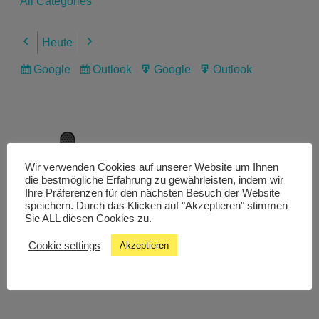
All Categories
Heute
Previous
Next
Google
Outlook
Google
Outlook
Subscribe
Subscribe
Export
Export
in
in
for
for
Wir verwenden Cookies auf unserer Website um Ihnen
Livestream
die bestmögliche Erfahrung zu gewährleisten, indem wir
Ihre Präferenzen für den nächsten Besuch der Website
speichern. Durch das Klicken auf "Akzeptieren" stimmen
Sie ALL diesen Cookies zu.
Studiochat
Cookie settings
Akzeptieren
Songfinder