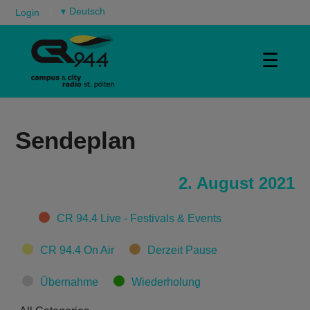
▾
Login
☰
Sendeplan
2. August 2021
Categories
CR 94.4 Live - Festivals & Events
CR 94.4 On Air
Derzeit Pause
Übernahme
Wiederholung