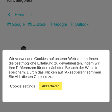
All Categories
Heute
Previous
Next
Google
Outlook
Google
Outlook
Subscribe
Subscribe
Export
Export
in
in
for
for
Wir verwenden Cookies auf unserer Website um Ihnen
Livestream
die bestmögliche Erfahrung zu gewährleisten, indem wir
Ihre Präferenzen für den nächsten Besuch der Website
speichern. Durch das Klicken auf "Akzeptieren" stimmen
Sie ALL diesen Cookies zu.
Studiochat
Cookie settings
Akzeptieren
Songfinder