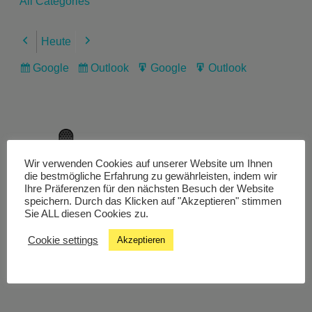
All Categories
Heute
Previous
Next
Google
Outlook
Google
Outlook
Subscribe
Subscribe
Export
Export
in
in
for
for
Wir verwenden Cookies auf unserer Website um Ihnen
Livestream
die bestmögliche Erfahrung zu gewährleisten, indem wir
Ihre Präferenzen für den nächsten Besuch der Website
speichern. Durch das Klicken auf "Akzeptieren" stimmen
Sie ALL diesen Cookies zu.
Studiochat
Cookie settings
Akzeptieren
Songfinder