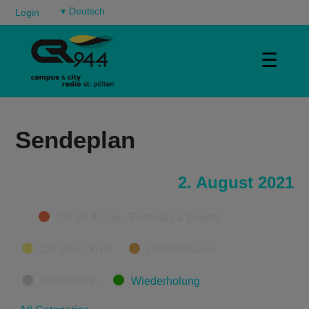
▾
Login
☰
Sendeplan
2. August 2021
Categories
CR 94.4 Live - Festivals & Events
CR 94.4 On Air
Derzeit Pause
Übernahme
Wiederholung