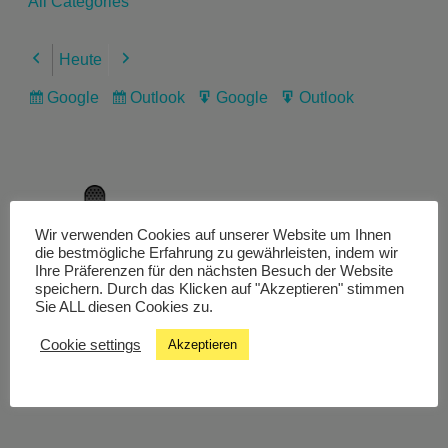
All Categories
Heute
Previous
Next
Google
Outlook
Google
Outlook
Subscribe
Subscribe
Export
Export
in
in
for
for
Wir verwenden Cookies auf unserer Website um Ihnen
Livestream
die bestmögliche Erfahrung zu gewährleisten, indem wir
Ihre Präferenzen für den nächsten Besuch der Website
speichern. Durch das Klicken auf "Akzeptieren" stimmen
Sie ALL diesen Cookies zu.
Studiochat
Cookie settings
Akzeptieren
Songfinder