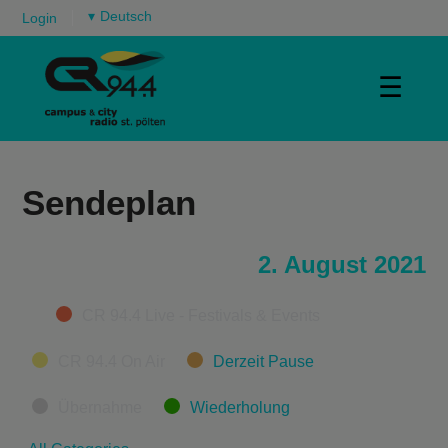
▾
Login
☰
Sendeplan
2. August 2021
Categories
CR 94.4 Live - Festivals & Events
CR 94.4 On Air
Derzeit Pause
Übernahme
Wiederholung