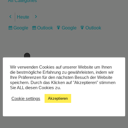
All Categories
Heute
Previous
Next
Google
Outlook
Google
Outlook
Subscribe
Subscribe
Export
Export
in
in
for
for
Wir verwenden Cookies auf unserer Website um Ihnen
Livestream
die bestmögliche Erfahrung zu gewährleisten, indem wir
Ihre Präferenzen für den nächsten Besuch der Website
speichern. Durch das Klicken auf "Akzeptieren" stimmen
Sie ALL diesen Cookies zu.
Studiochat
Cookie settings
Akzeptieren
Songfinder