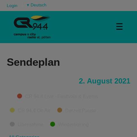
▾
Login
☰
Sendeplan
2. August 2021
Categories
CR 94.4 Live - Festivals & Events
CR 94.4 On Air
Derzeit Pause
Übernahme
Wiederholung