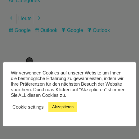
All Categories
Heute
Previous
Next
Google
Outlook
Google
Outlook
Subscribe
Subscribe
Export
Export
in
in
for
for
Wir verwenden Cookies auf unserer Website um Ihnen
Livestream
die bestmögliche Erfahrung zu gewährleisten, indem wir
Ihre Präferenzen für den nächsten Besuch der Website
speichern. Durch das Klicken auf "Akzeptieren" stimmen
Sie ALL diesen Cookies zu.
Studiochat
Cookie settings
Akzeptieren
Songfinder