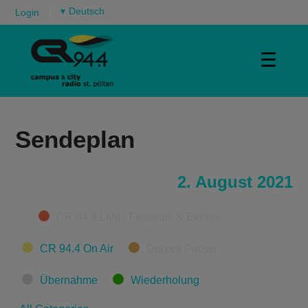
▾
Login
☰
Sendeplan
2. August 2021
Categories
CR 94.4 Live - Festivals & Events
CR 94.4 On Air
Derzeit Pause
Übernahme
Wiederholung