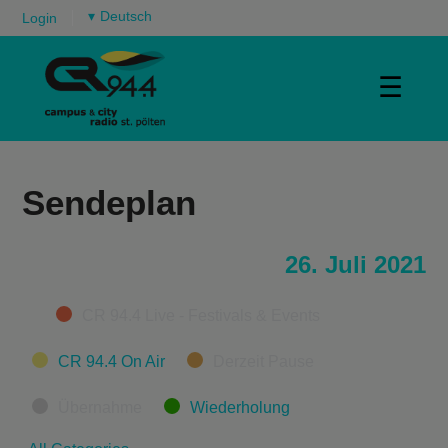
▾
Login
☰
Sendeplan
26. Juli 2021
Categories
CR 94.4 Live - Festivals & Events
CR 94.4 On Air
Derzeit Pause
Übernahme
Wiederholung