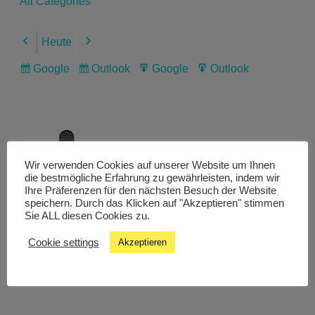
All Categories
Heute
Previous
Next
Google
Outlook
Google
Outlook
Subscribe
Subscribe
Export
Export
in
in
for
for
Wir verwenden Cookies auf unserer Website um Ihnen
Livestream
die bestmögliche Erfahrung zu gewährleisten, indem wir
Ihre Präferenzen für den nächsten Besuch der Website
speichern. Durch das Klicken auf "Akzeptieren" stimmen
Sie ALL diesen Cookies zu.
Studiochat
Cookie settings
Akzeptieren
Songfinder