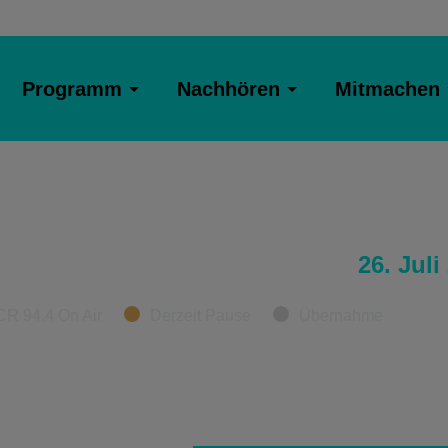
Programm
Nachhören
Mitmachen
26. Juli
CR 94.4 On Air
Derzeit Pause
Übernahme