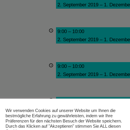
2. September 2019
–
1. Dezembe
9:00
–
10:00
2. September 2019
–
1. Dezembe
9:00
–
10:00
2. September 2019
–
1. Dezembe
9:00
–
10:00
2. September 2019
–
1. Dezembe
Wir verwenden Cookies auf unserer Website um Ihnen die
bestmögliche Erfahrung zu gewährleisten, indem wir Ihre
Präferenzen für den nächsten Besuch der Website speichern.
Durch das Klicken auf "Akzeptieren" stimmen Sie ALL diesen