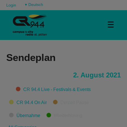
▾
Login
☰
Sendeplan
2. August 2021
Categories
CR 94.4 Live - Festivals & Events
CR 94.4 On Air
Derzeit Pause
Übernahme
Wiederholung