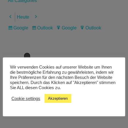
All Categories
Heute
Previous
Next
Google
Outlook
Google
Outlook
Subscribe
Subscribe
Export
Export
in
in
for
for
Wir verwenden Cookies auf unserer Website um Ihnen
Livestream
die bestmögliche Erfahrung zu gewährleisten, indem wir
Ihre Präferenzen für den nächsten Besuch der Website
speichern. Durch das Klicken auf "Akzeptieren" stimmen
Sie ALL diesen Cookies zu.
Studiochat
Cookie settings
Akzeptieren
Songfinder