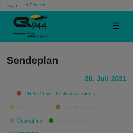
▾
Login
☰
Sendeplan
26. Juli 2021
Categories
CR 94.4 Live - Festivals & Events
CR 94.4 On Air
Derzeit Pause
Übernahme
Wiederholung