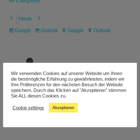
All Categories
Heute
Previous
Next
Google
Outlook
Google
Outlook
Subscribe
Subscribe
Export
Export
in
in
for
for
Wir verwenden Cookies auf unserer Website um Ihnen
Livestream
die bestmögliche Erfahrung zu gewährleisten, indem wir
Ihre Präferenzen für den nächsten Besuch der Website
speichern. Durch das Klicken auf "Akzeptieren" stimmen
Sie ALL diesen Cookies zu.
Studiochat
Cookie settings
Akzeptieren
Songfinder