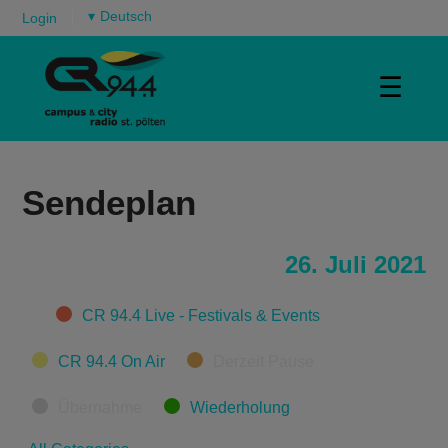
▾
Login
☰
Sendeplan
26. Juli 2021
Categories
CR 94.4 Live - Festivals & Events
CR 94.4 On Air
Derzeit Pause
Übernahme
Wiederholung