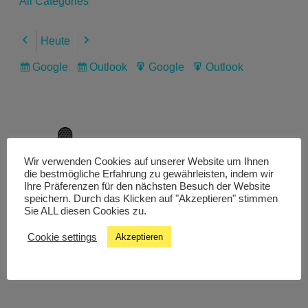
All Categories
Heute
Previous
Next
Google
Outlook
Google
Outlook
Subscribe
Subscribe
Export
Export
in
in
for
for
Wir verwenden Cookies auf unserer Website um Ihnen
Livestream
die bestmögliche Erfahrung zu gewährleisten, indem wir
Ihre Präferenzen für den nächsten Besuch der Website
speichern. Durch das Klicken auf "Akzeptieren" stimmen
Sie ALL diesen Cookies zu.
Studiochat
Cookie settings
Akzeptieren
Songfinder