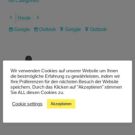
All Categories
Heute
Previous
Next
Google
Outlook
Google
Outlook
Subscribe
Subscribe
Export
Export
in
in
for
for
Wir verwenden Cookies auf unserer Website um Ihnen
Livestream
die bestmögliche Erfahrung zu gewährleisten, indem wir
Ihre Präferenzen für den nächsten Besuch der Website
speichern. Durch das Klicken auf "Akzeptieren" stimmen
Sie ALL diesen Cookies zu.
Studiochat
Cookie settings
Akzeptieren
Songfinder