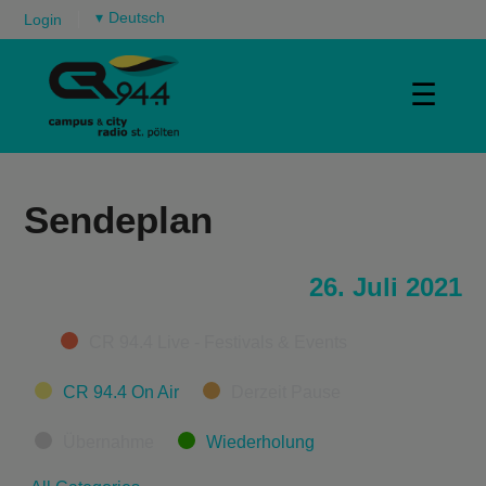
▾
Login
☰
Sendeplan
26. Juli 2021
Categories
CR 94.4 Live - Festivals & Events
CR 94.4 On Air
Derzeit Pause
Übernahme
Wiederholung