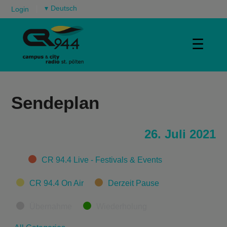
▾
Login
☰
Sendeplan
26. Juli 2021
Categories
CR 94.4 Live - Festivals & Events
CR 94.4 On Air
Derzeit Pause
Übernahme
Wiederholung