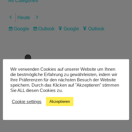
All Categories
Heute
Previous
Next
Google
Outlook
Google
Outlook
Subscribe
Subscribe
Export
Export
in
in
for
for
Wir verwenden Cookies auf unserer Website um Ihnen
Livestream
die bestmögliche Erfahrung zu gewährleisten, indem wir
Ihre Präferenzen für den nächsten Besuch der Website
speichern. Durch das Klicken auf "Akzeptieren" stimmen
Sie ALL diesen Cookies zu.
Studiochat
Cookie settings
Akzeptieren
Songfinder