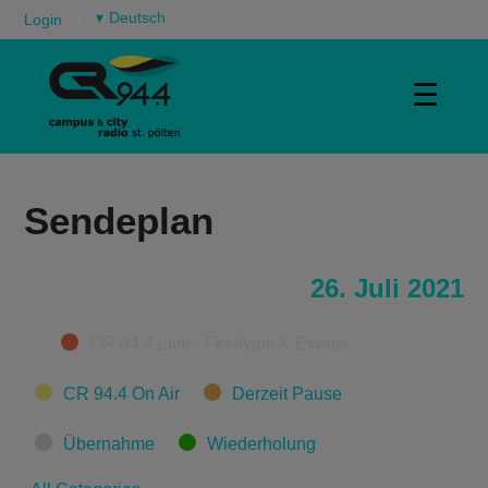
▾
Login
☰
Sendeplan
26. Juli 2021
Categories
CR 94.4 Live - Festivals & Events
CR 94.4 On Air
Derzeit Pause
Übernahme
Wiederholung