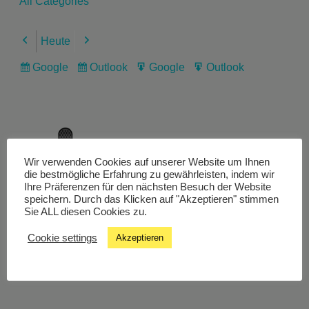
All Categories
Heute
Previous
Next
Google
Outlook
Google
Outlook
Subscribe
Subscribe
Export
Export
in
in
for
for
Wir verwenden Cookies auf unserer Website um Ihnen
Livestream
die bestmögliche Erfahrung zu gewährleisten, indem wir
Ihre Präferenzen für den nächsten Besuch der Website
speichern. Durch das Klicken auf "Akzeptieren" stimmen
Sie ALL diesen Cookies zu.
Studiochat
Cookie settings
Akzeptieren
Songfinder