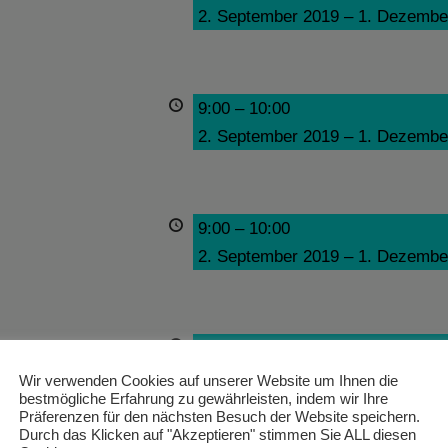
2. September 2019
–
1. Dezembe
9:00
–
10:00
2. September 2019
–
1. Dezembe
9:00
–
10:00
2. September 2019
–
1. Dezembe
9:00
–
10:00
2. September 2019
–
1. Dezembe
Wir verwenden Cookies auf unserer Website um Ihnen die
bestmögliche Erfahrung zu gewährleisten, indem wir Ihre
Präferenzen für den nächsten Besuch der Website speichern.
Durch das Klicken auf "Akzeptieren" stimmen Sie ALL diesen