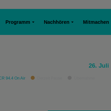
Programm
Nachhören
Mitmachen
26. Juli
CR 94.4 On Air
Derzeit Pause
Übernahme