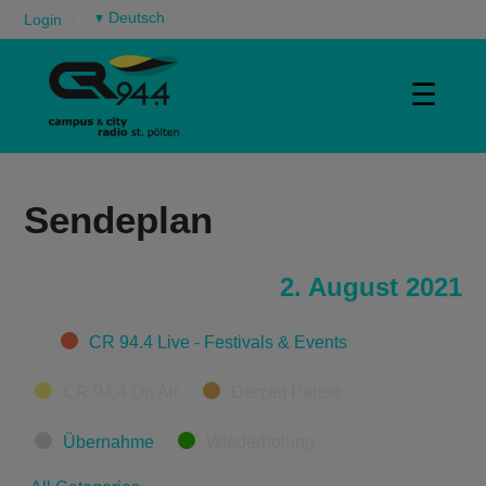
▾
Login
☰
Sendeplan
2. August 2021
Categories
CR 94.4 Live - Festivals & Events
CR 94.4 On Air
Derzeit Pause
Übernahme
Wiederholung