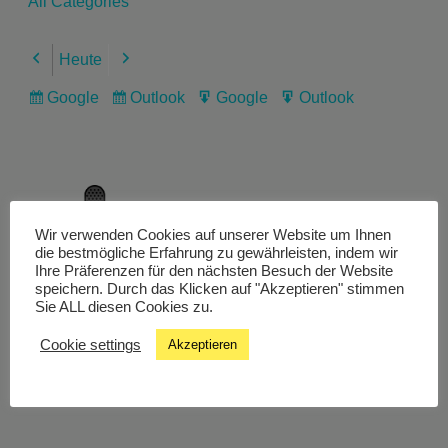
All Categories
Heute
Previous
Next
Google
Outlook
Google
Outlook
Subscribe
Subscribe
Export
Export
in
in
for
for
Wir verwenden Cookies auf unserer Website um Ihnen
Livestream
die bestmögliche Erfahrung zu gewährleisten, indem wir
Ihre Präferenzen für den nächsten Besuch der Website
speichern. Durch das Klicken auf "Akzeptieren" stimmen
Sie ALL diesen Cookies zu.
Studiochat
Cookie settings
Akzeptieren
Songfinder