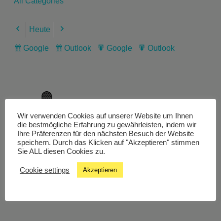
All Categories
Heute
Previous
Next
Google
Outlook
Google
Outlook
Subscribe
Subscribe
Export
Export
in
in
for
for
Wir verwenden Cookies auf unserer Website um Ihnen
Livestream
die bestmögliche Erfahrung zu gewährleisten, indem wir
Ihre Präferenzen für den nächsten Besuch der Website
speichern. Durch das Klicken auf "Akzeptieren" stimmen
Sie ALL diesen Cookies zu.
Studiochat
Cookie settings
Akzeptieren
Songfinder