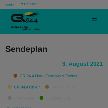
▾
Login
☰
Sendeplan
3. August 2021
Categories
CR 94.4 Live - Festivals & Events
CR 94.4 On Air
Derzeit Pause
Übernahme
Wiederholung