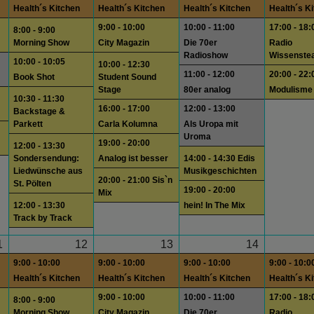
Health´s Kitchen
Health´s Kitchen
Health´s Kitchen
Health´s K
9:00 - 10:00
10:00 - 11:00
17:00 - 18:
8:00 - 9:00
Morning Show
City Magazin
Die 70er
Radio
Radioshow
Wissenste
10:00 - 10:05
10:00 - 12:30
11:00 - 12:00
20:00 - 22:
Book Shot
Student Sound
Stage
80er analog
Modulisme
10:30 - 11:30
16:00 - 17:00
12:00 - 13:00
Backstage &
Parkett
Carla Kolumna
Als Uropa mit
Uroma
19:00 - 20:00
12:00 - 13:30
Sondersendung:
Analog ist besser
14:00 - 14:30 Edis
Liedwünsche aus
Musikgeschichten
20:00 - 21:00 Sis`n
St. Pölten
19:00 - 20:00
Mix
12:00 - 13:30
hein! In The Mix
Track by Track
1
12
13
14
9:00 - 10:00
9:00 - 10:00
9:00 - 10:00
9:00 - 10:0
Health´s Kitchen
Health´s Kitchen
Health´s Kitchen
Health´s K
9:00 - 10:00
10:00 - 11:00
17:00 - 18:
8:00 - 9:00
Morning Show
City Magazin
Die 70er
Radio