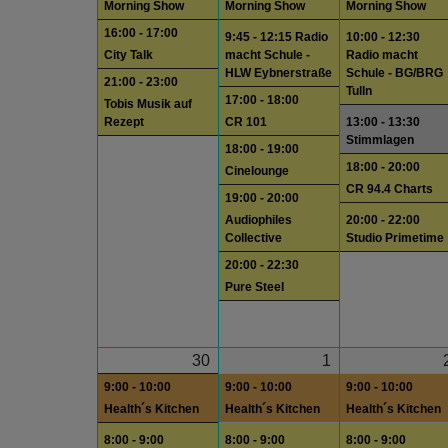
Morning Show
Morning Show
Morning Show
16:00 - 17:00
9:45 - 12:15 Radio
10:00 - 12:30
City Talk
macht Schule -
Radio macht
HLW Eybnerstraße
Schule - BG/BRG
21:00 - 23:00
Tulln
17:00 - 18:00
Tobis Musik auf
Rezept
CR 101
13:00 - 13:30
Stimmlagen
18:00 - 19:00
18:00 - 20:00
Cinelounge
CR 94.4 Charts
19:00 - 20:00
Audiophiles
20:00 - 22:00
Collective
Studio Primetime
20:00 - 22:30
Pure Steel
30
1
9:00 - 10:00
9:00 - 10:00
9:00 - 10:00
Health´s Kitchen
Health´s Kitchen
Health´s Kitchen
8:00 - 9:00
8:00 - 9:00
8:00 - 9:00