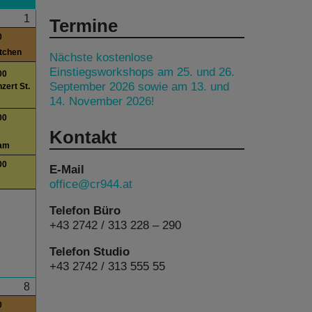
1
Termine
0
itchen
Nächste kostenlose
Einstiegsworkshops am 25. und 26.
00
September 2026 sowie am 13. und
ert St.
14. November 2026!
00
Kontakt
am
00
E-Mail
office@cr944.at
Telefon Büro
+43 2742 / 313 228 – 290
Telefon Studio
+43 2742 / 313 555 55
8
0