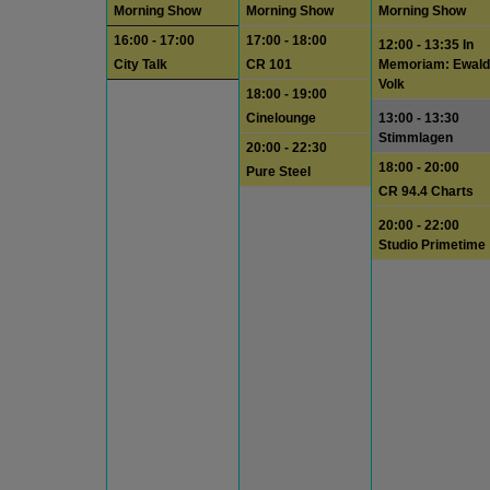
Morning Show
Morning Show
Morning Show
16:00 - 17:00
17:00 - 18:00
12:00 - 13:35 In
City Talk
CR 101
Memoriam: Ewald
Volk
18:00 - 19:00
Cinelounge
13:00 - 13:30
Stimmlagen
20:00 - 22:30
18:00 - 20:00
Pure Steel
CR 94.4 Charts
20:00 - 22:00
Studio Primetime