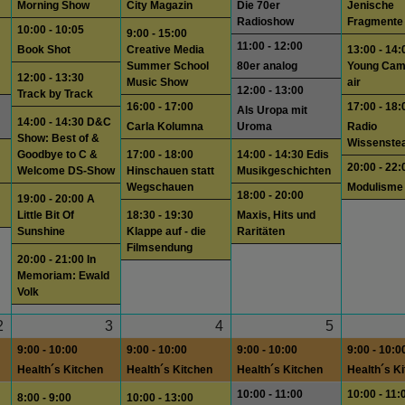
Morning Show
City Magazin
Die 70er
Jenische
Radioshow
Fragmente
10:00 - 10:05
9:00 - 15:00
11:00 - 12:00
Book Shot
Creative Media
13:00 - 14:
Summer School
80er analog
Young Cam
12:00 - 13:30
Music Show
air
12:00 - 13:00
Track by Track
16:00 - 17:00
17:00 - 18:
Als Uropa mit
14:00 - 14:30 D&C
Carla Kolumna
Uroma
Radio
Show: Best of &
Wissenste
Goodbye to C &
17:00 - 18:00
14:00 - 14:30 Edis
20:00 - 22:
Welcome DS-Show
Hinschauen statt
Musikgeschichten
Wegschauen
Modulisme
18:00 - 20:00
19:00 - 20:00 A
Little Bit Of
18:30 - 19:30
Maxis, Hits und
Sunshine
Klappe auf - die
Raritäten
Filmsendung
20:00 - 21:00 In
Memoriam: Ewald
Volk
2
3
4
5
9:00 - 10:00
9:00 - 10:00
9:00 - 10:00
9:00 - 10:0
Health´s Kitchen
Health´s Kitchen
Health´s Kitchen
Health´s K
10:00 - 11:00
10:00 - 11:
8:00 - 9:00
10:00 - 13:00