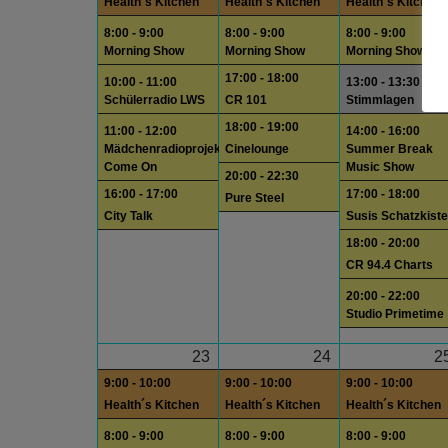
Health´s Kitchen
Health´s Kitchen
Health´s Kitchen
8:00 - 9:00
8:00 - 9:00
8:00 - 9:00
Morning Show
Morning Show
Morning Show
17:00 - 18:00
10:00 - 11:00
13:00 - 13:30
Schülerradio LWS
CR 101
Stimmlagen
18:00 - 19:00
11:00 - 12:00
14:00 - 16:00
Mädchenradioprojekt
Cinelounge
Summer Break
Come On
Music Show
20:00 - 22:30
16:00 - 17:00
17:00 - 18:00
Pure Steel
City Talk
Susis Schatzkiste
18:00 - 20:00
CR 94.4 Charts
20:00 - 22:00
Studio Primetime
23
24
2
9:00 - 10:00
9:00 - 10:00
9:00 - 10:00
Health´s Kitchen
Health´s Kitchen
Health´s Kitchen
8:00 - 9:00
8:00 - 9:00
8:00 - 9:00