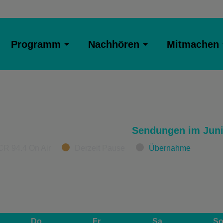
Programm
Nachhören
Mitmachen
Sendungen im Juni
CR 94.4 On Air
Derzeit Pause
Übernahme
Do
Fr
Sa
S