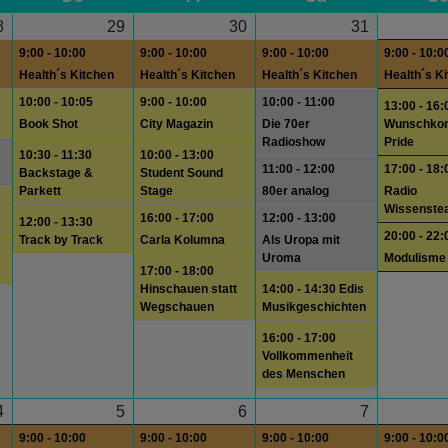
8
29
30
31
9:00 - 10:00
9:00 - 10:00
9:00 - 10:00
9:00 - 10:0
Health´s Kitchen
Health´s Kitchen
Health´s Kitchen
Health´s K
10:00 - 10:05
9:00 - 10:00
10:00 - 11:00
13:00 - 16:
Book Shot
City Magazin
Die 70er
Wunschkonz
Radioshow
Pride
10:30 - 11:30
10:00 - 13:00
11:00 - 12:00
17:00 - 18:
Backstage &
Student Sound
Parkett
Stage
80er analog
Radio
Wissenste
16:00 - 17:00
12:00 - 13:00
12:00 - 13:30
20:00 - 22:
Track by Track
Carla Kolumna
Als Uropa mit
Uroma
Modulisme
17:00 - 18:00
Hinschauen statt
14:00 - 14:30 Edis
Wegschauen
Musikgeschichten
16:00 - 17:00
Vollkommenheit
des Menschen
4
5
6
7
9:00 - 10:00
9:00 - 10:00
9:00 - 10:00
9:00 - 10:0