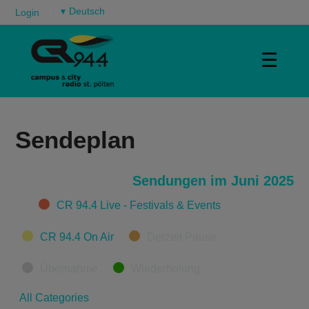
▾
Login
☰
Sendeplan
Sendungen im Juni 2025
Categories
CR 94.4 Live - Festivals & Events
CR 94.4 On Air
Derzeit Pause
Übernahme
Wiederholung
All Categories