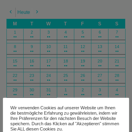
Heute
Previous
Next
M
T
W
T
F
S
S
1
2
3
4
5
6
7
●●
●●
●●
●●
●●
●●
●●
8
9
10
11
12
13
14
●●
●●
●●
●●
●●
●●
●●
15
16
17
18
19
20
21
●●
●●
●●
●●
●●
●●
●●
22
23
24
25
26
27
28
●●
●●
●●
●●
●●
●●
●●
29
30
31
1
2
3
4
●●
●●
●●
●●
●●
●●
●●
Google
Outlook
Google
Outlook
Subscribe
Subscribe
Export
Export
Wir verwenden Cookies auf unserer Website um Ihnen
die bestmögliche Erfahrung zu gewährleisten, indem wir
in
in
for
for
Ihre Präferenzen für den nächsten Besuch der Website
speichern. Durch das Klicken auf "Akzeptieren" stimmen
Sie ALL diesen Cookies zu.