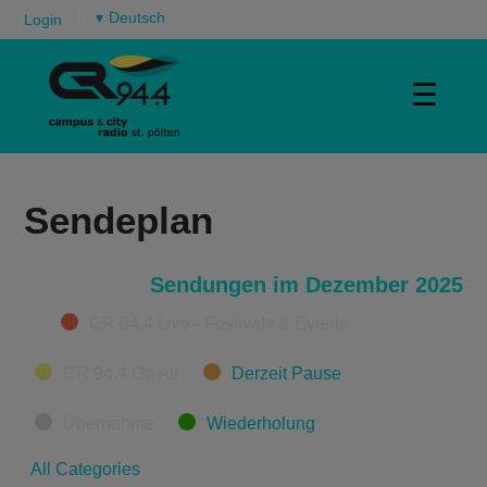
▾
Login
☰
Sendeplan
Sendungen im Dezember 2025
Categories
CR 94.4 Live - Festivals & Events
CR 94.4 On Air
Derzeit Pause
Übernahme
Wiederholung
All Categories