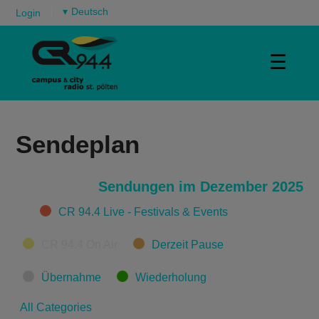
▾
Login
☰
Sendeplan
Sendungen im Dezember 2025
Categories
CR 94.4 Live - Festivals & Events
CR 94.4 On Air
Derzeit Pause
Übernahme
Wiederholung
All Categories