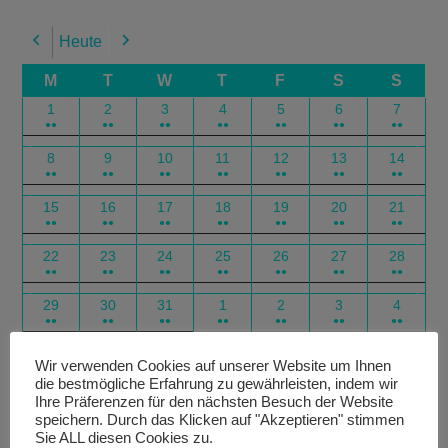
Heute
Previous
Next
M
T
W
T
F
S
S
1
2
3
4
5
6
7
●●
●●
●●
●●
●●
●●
●●
8
9
10
11
12
13
14
●●
●●
●●
●●
●●
●●
●●
15
16
17
18
19
20
21
●●
●●
●●
●●
●●
●●
●●
22
23
24
25
26
27
28
●●
●●
●●
●●
●●
●●
●●
29
30
31
1
2
3
4
●●
●●
●●
●●
●●
●●
●●
Google
Outlook
Google
Outlook
Subscribe
Subscribe
Export
Export
Wir verwenden Cookies auf unserer Website um Ihnen
die bestmögliche Erfahrung zu gewährleisten, indem wir
in
in
for
for
Ihre Präferenzen für den nächsten Besuch der Website
speichern. Durch das Klicken auf "Akzeptieren" stimmen
Sie ALL diesen Cookies zu.