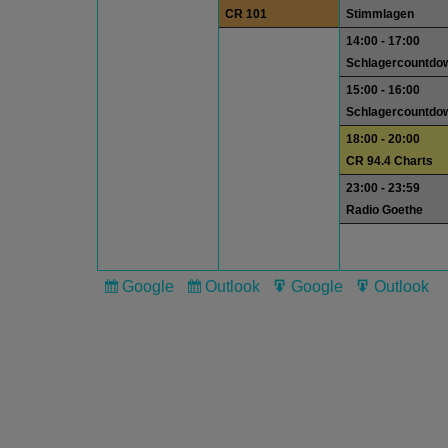
CR 101
Stimmlagen
14:00 - 17:00
Schlagercountdo
15:00 - 16:00
Schlagercountdo
18:00 - 20:00
CR 94.4 Charts
23:00 - 23:59
Radio Goethe
Google
Outlook
Google
Outlook
Subscribe
Subscribe
Export
Export
in
in
for
for