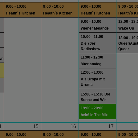
9:00 - 10:00
9:00 - 10:00
9:00 - 10:00
9:00 - 10:0
Health´s Kitchen
Health´s Kitchen
Health´s Kitchen
Health´s K
9:00 - 10:00
12:00 - 13:
Wiener Melange
Wake Up
10:00 - 11:00
18:00 - 19:
Die 70er
Queer/Aust
Radioshow
Queer
11:00 - 12:00
wn
80er analog
12:00 - 13:00
Als Uropa mit
Uroma
15:00 - 15:30 Die
Sonne und Wir
19:00 - 20:00
hein! In The Mix
4
15
16
17
9:00 - 10:00
9:00 - 10:00
9:00 - 10:00
9:00 - 10:0