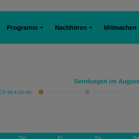
Programm
Nachhören
Mitmachen
Sendungen im August
CR 94.4 On Air
Derzeit Pause
Übernahme
Do
Fr
Sa
S