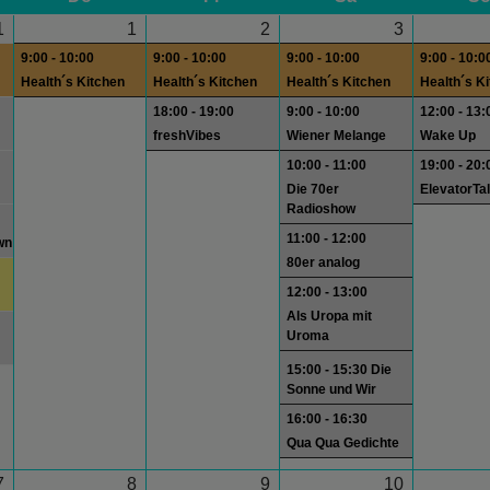
1
1
2
3
9:00 - 10:00
9:00 - 10:00
9:00 - 10:00
9:00 - 10:0
Health´s Kitchen
Health´s Kitchen
Health´s Kitchen
Health´s K
18:00 - 19:00
9:00 - 10:00
12:00 - 13:
freshVibes
Wiener Melange
Wake Up
10:00 - 11:00
19:00 - 20:
Die 70er
ElevatorTa
Radioshow
11:00 - 12:00
wn
80er analog
12:00 - 13:00
Als Uropa mit
Uroma
15:00 - 15:30 Die
Sonne und Wir
16:00 - 16:30
Qua Qua Gedichte
7
8
9
10