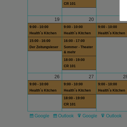
CR 101
19
20
2
9:00 - 10:00
9:00 - 10:00
9:00 - 10:00
Health´s Kitchen
Health´s Kitchen
Health´s Kitchen
15:00 - 16:00
16:00 - 17:00
Der Zeitungsleser
Sommer - Theater
& mehr
18:00 - 19:00
CR 101
26
27
2
9:00 - 10:00
9:00 - 10:00
9:00 - 10:00
Health´s Kitchen
Health´s Kitchen
Health´s Kitchen
18:00 - 19:00
CR 101
Google
Outlook
Google
Outlook
Subscribe
Subscribe
Export
Export
in
in
for
for