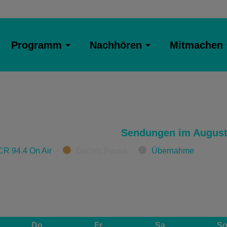
Programm
Nachhören
Mitmachen
Sendungen im August
CR 94.4 On Air
Derzeit Pause
Übernahme
Do
Fr
Sa
S