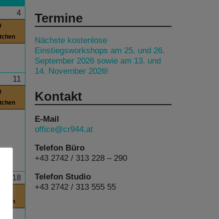
4
Termine
0
itchen
Nächste kostenlose
Einstiegsworkshops am 25. und 26.
September 2026 sowie am 13. und
14. November 2026!
11
0
Kontakt
itchen
E-Mail
office@cr944.at
Telefon Büro
+43 2742 / 313 228 – 290
Telefon Studio
18
+43 2742 / 313 555 55
0
itchen