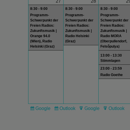
27
28
2
8:30 - 9:00
8:30 - 9:00
8:30 - 9:00
Programm-
Programm-
Programm-
Schwerpunkt der
Schwerpunkt der
Schwerpunkt der
Freien Radios:
Freien Radios:
Freien Radios:
Zukunftsmusik |
Zukunftsmusik |
Zukunftsmusik |
Orange 94.0
Radio Helsinki
Radio MORA
(Wien), Radio
(Graz)
(Oberpullendorf,
Helsinki (Graz)
Felsőpulya)
13:00 - 13:30
Stimmlagen
23:00 - 23:59
Radio Goethe
Google
Outlook
Google
Outlook
Subscribe
Subscribe
Export
Export
in
in
for
for