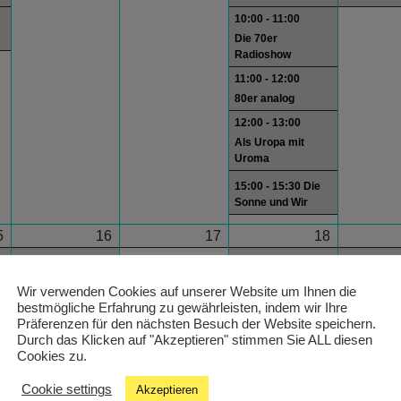
10:00 - 11:00
Die 70er
Radioshow
11:00 - 12:00
80er analog
12:00 - 13:00
Als Uropa mit
Uroma
15:00 - 15:30 Die
Sonne und Wir
5
16
17
18
21:00 - 23:59
9:00 - 10:00
12:00 - 13:
Schlagercountdown
Wiener Melange
Wake Up
Wir verwenden Cookies auf unserer Website um Ihnen die
10:00 - 11:00
bestmögliche Erfahrung zu gewährleisten, indem wir Ihre
Präferenzen für den nächsten Besuch der Website speichern.
Die 70er
Durch das Klicken auf "Akzeptieren" stimmen Sie ALL diesen
Radioshow
Cookies zu.
11:00 - 12:00
80er analog
Cookie settings
Akzeptieren