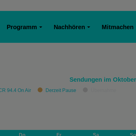
Programm
Nachhören
Mitmachen
Sendungen im Oktober
CR 94.4 On Air
Derzeit Pause
Übernahme
Do
Fr
Sa
S