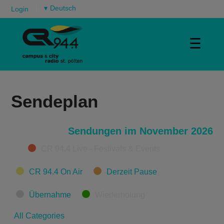
▾
Login
☰
Sendeplan
Sendungen im November 2026
Categories
CR 94.4 Live - Festivals & Events
CR 94.4 On Air
Derzeit Pause
Übernahme
Wiederholung
All Categories