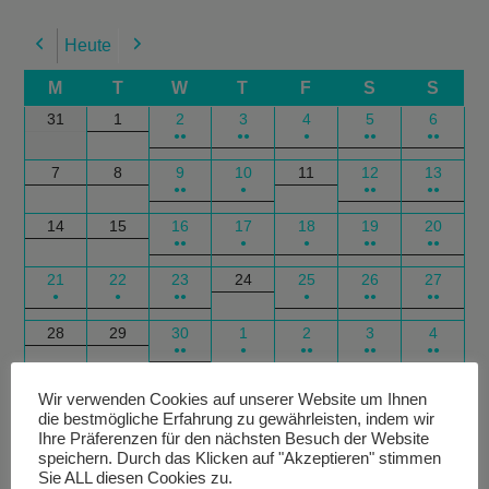
Heute
Previous
Next
M
T
W
T
F
S
S
31
1
2
3
4
5
6
●●
●●
●
●●
●●
7
8
9
10
11
12
13
●●
●
●●
●●
14
15
16
17
18
19
20
●●
●
●
●●
●●
21
22
23
24
25
26
27
●
●
●●
●
●●
●●
28
29
30
1
2
3
4
●●
●
●●
●●
●●
Google
Outlook
Google
Outlook
Subscribe
Subscribe
Export
Export
Wir verwenden Cookies auf unserer Website um Ihnen
die bestmögliche Erfahrung zu gewährleisten, indem wir
in
in
for
for
Ihre Präferenzen für den nächsten Besuch der Website
speichern. Durch das Klicken auf "Akzeptieren" stimmen
Sie ALL diesen Cookies zu.