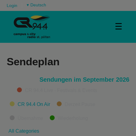
▾
Login
☰
Sendeplan
Sendungen im September 2026
Categories
CR 94.4 Live - Festivals & Events
CR 94.4 On Air
Derzeit Pause
Übernahme
Wiederholung
All Categories