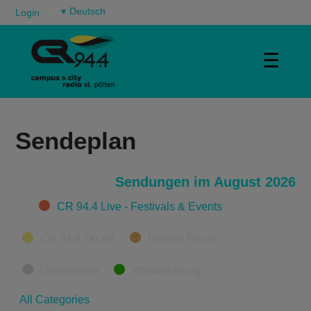
▾
Login
☰
Sendeplan
Sendungen im August 2026
Categories
CR 94.4 Live - Festivals & Events
CR 94.4 On Air
Derzeit Pause
Übernahme
Wiederholung
All Categories