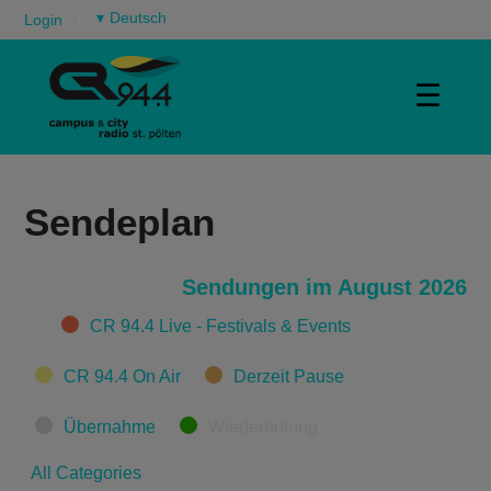
▾
Login
☰
Sendeplan
Sendungen im August 2026
Categories
CR 94.4 Live - Festivals & Events
CR 94.4 On Air
Derzeit Pause
Übernahme
Wiederholung
All Categories