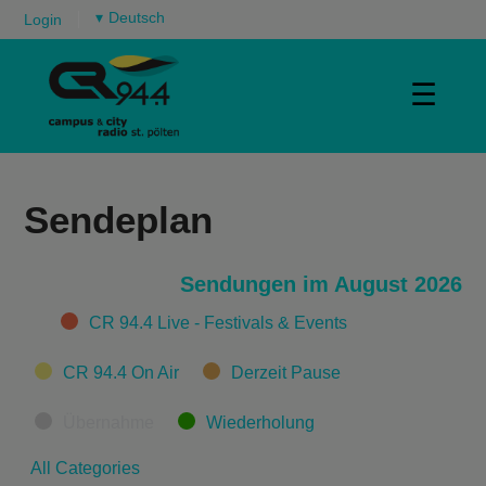
▾
Login
☰
Sendeplan
Sendungen im August 2026
Categories
CR 94.4 Live - Festivals & Events
CR 94.4 On Air
Derzeit Pause
Übernahme
Wiederholung
All Categories